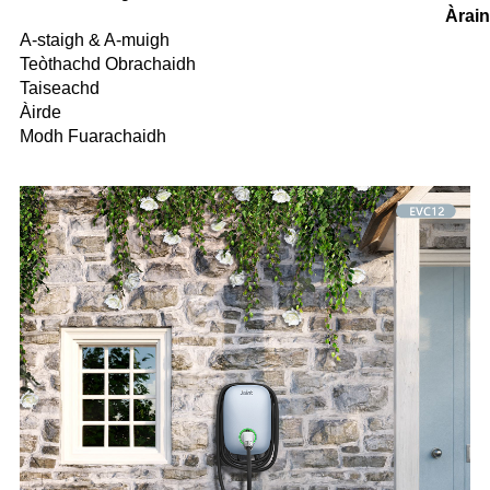
Àrai
A-staigh & A-muigh
Teòthachd Obrachaidh
Taiseachd
Àirde
Modh Fuarachaidh