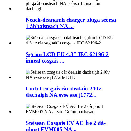
Neach-dèanamh charger pluga seòrsa
1 àbhaisteach NA ...
Sgrion LCD EU 4.3″ IEC 62196-2
inneal cosgais ...
Luchd-cosgais càr dealain 240v
dachaigh NA evse sae j1772...
Stèisean Cosgais EV AC Ìre 2 dà-
phort EVM005 NA...