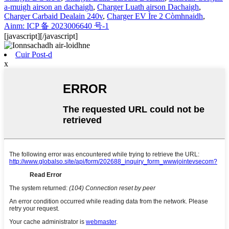
a-muigh airson an dachaigh
,
Charger Luath airson Dachaigh
,
Charger Carbaid Dealain 240v
,
Charger EV Ìre 2 Còmhnaidh
,
Ainm: ICP 备 2023006640 号-1
[javascript]
[/javascript]
Cuir Post-d
x