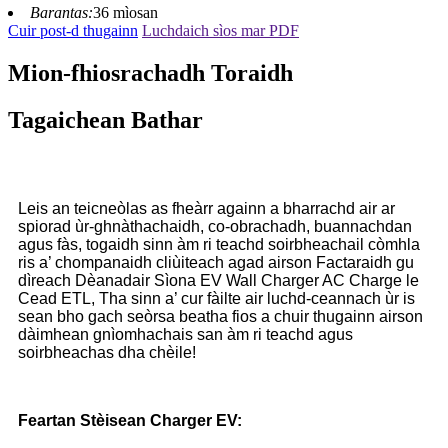
Barantas:
36 mìosan
Cuir post-d thugainn
Luchdaich sìos mar PDF
Mion-fhiosrachadh Toraidh
Tagaichean Bathar
Leis an teicneòlas as fheàrr againn a bharrachd air ar
spiorad ùr-ghnàthachaidh, co-obrachadh, buannachdan
agus fàs, togaidh sinn àm ri teachd soirbheachail còmhla
ris a’ chompanaidh cliùiteach agad airson Factaraidh gu
dìreach Dèanadair Sìona EV Wall Charger AC Charge le
Cead ETL, Tha sinn a’ cur fàilte air luchd-ceannach ùr is
sean bho gach seòrsa beatha fios a chuir thugainn airson
dàimhean gnìomhachais san àm ri teachd agus
soirbheachas dha chèile!
Feartan Stèisean Charger EV: