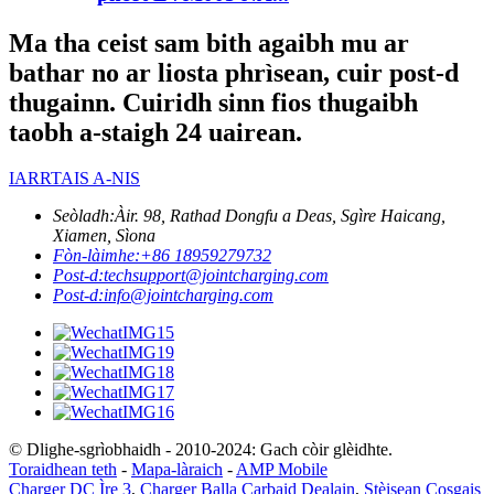
Ma tha ceist sam bith agaibh mu ar
bathar no ar liosta phrìsean, cuir post-d
thugainn. Cuiridh sinn fios thugaibh
taobh a-staigh 24 uairean.
IARRTAIS A-NIS
Seòladh:
Àir. 98, Rathad Dongfu a Deas, Sgìre Haicang,
Xiamen, Sìona
Fòn-làimhe:
+86 18959279732
Post-d:
techsupport@jointcharging.com
Post-d:
info@jointcharging.com
© Dlighe-sgrìobhaidh - 2010-2024: Gach còir glèidhte.
Toraidhean teth
-
Mapa-làraich
-
AMP Mobile
Charger DC Ìre 3
,
Charger Balla Carbaid Dealain
,
Stèisean Cosgais