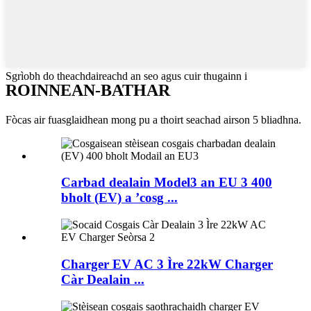
Sgrìobh do theachdaireachd an seo agus cuir thugainn i
ROINNEAN-BATHAR
Fòcas air fuasglaidhean mong pu a thoirt seachad airson 5 bliadhna.
Carbad dealain Model3 an EU 3 400
bholt (EV) a ’cosg ...
Charger EV AC 3 Ìre 22kW Charger
Càr Dealain ...