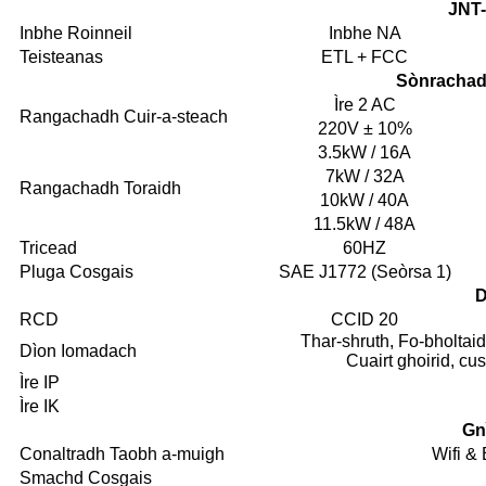
JNT
Inbhe Roinneil
Inbhe NA
Teisteanas
ETL + FCC
Sònracha
Ìre 2 AC
Rangachadh Cuir-a-steach
220V ± 10%
3.5kW / 16A
7kW / 32A
Rangachadh Toraidh
10kW / 40A
11.5kW / 48A
Tricead
60HZ
Pluga Cosgais
SAE J1772 (Seòrsa 1)
D
RCD
CCID 20
Thar-shruth, Fo-bholtaid
Dìon Iomadach
Cuairt ghoirid, cu
Ìre IP
Ìre IK
Gn
Conaltradh Taobh a-muigh
Wifi &
Smachd Cosgais