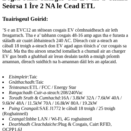
Seòrsa 1 Ìre 2 NA le Cead ETL
Tuairisgeul Goirid:
’S e an EVC12 an stèisean cosgais EV còmhnaidheach air leth
freagarrach. Tha e a’ tabhann cosgais 48-16 amp agus tha e furasta a
stàladh air cuairt àbhaisteach 240 AC. Dìreach cuir a-steach an
càball 18 troigh a-steach don EV agad agus tòisich a’ cur cosgais sa
bhad. Ma tha thu airson smachd iomallach a chumail air an charger
EV gus brath a ghabhail air ìrean dealain taobh a-muigh prìomh
amannan, dìreach suidhich na h-amannan dàil leis an aplacaid.
Eisimpleir:
Taic
Gnàthachadh:
Taic
Teisteanas:
ETL / FCC / Energy Star
Rangachadh Cuir-a-steach:
208/240Vac
Toradh Sruth & Cumhachd:
16A / 3.8kW 32A / 7.6kW 40A /
9.6kW 48A / 11.5kW 70A / 16.8kW 80A / 19.2kW
Puing Ceangail:
SAE J1772 le càball 18 troigh / 25 troigh
(Roghainneil)
Ceangal:
Inbhe LAN / Wi-Fi, 4G roghainneil
Dearbhadh Cleachdaiche:
Plug & Cosgais, Cairt RFID,
OCPP1.6J