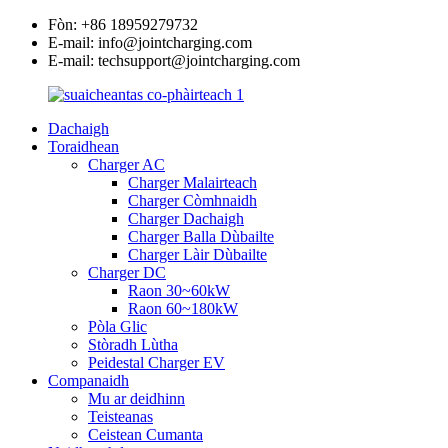
Fòn: +86 18959279732
E-mail: info@jointcharging.com
E-mail: techsupport@jointcharging.com
Dachaigh
Toraidhean
Charger AC
Charger Malairteach
Charger Còmhnaidh
Charger Dachaigh
Charger Balla Dùbailte
Charger Làir Dùbailte
Charger DC
Raon 30~60kW
Raon 60~180kW
Pòla Glic
Stòradh Lùtha
Peidestal Charger EV
Companaidh
Mu ar deidhinn
Teisteanas
Ceistean Cumanta