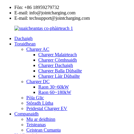
Fòn: +86 18959279732
E-mail: info@jointcharging.com
E-mail: techsupport@jointcharging.com
Dachaigh
Toraidhean
Charger AC
Charger Malairteach
Charger Còmhnaidh
Charger Dachaigh
Charger Balla Dùbailte
Charger Làir Dùbailte
Charger DC
Raon 30~60kW
Raon 60~180kW
Pòla Glic
Stòradh Lùtha
Peidestal Charger EV
Companaidh
Mu ar deidhinn
Teisteanas
Ceistean Cumanta