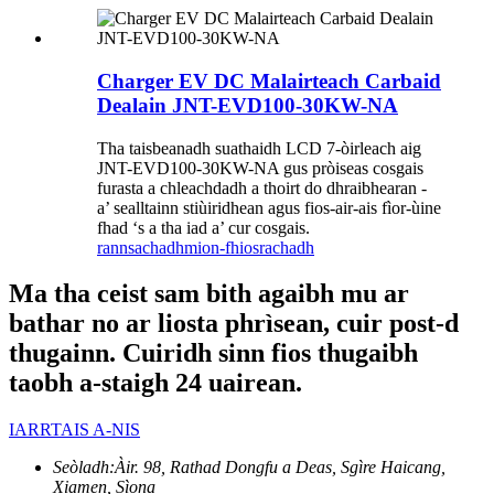
Charger EV DC Malairteach Carbaid
Dealain JNT-EVD100-30KW-NA
Tha taisbeanadh suathaidh LCD 7-òirleach aig
JNT-EVD100-30KW-NA gus pròiseas cosgais
furasta a chleachdadh a thoirt do dhraibhearan -
a’ sealltainn stiùiridhean agus fios-air-ais fìor-ùine
fhad ‘s a tha iad a’ cur cosgais.
rannsachadh
mion-fhiosrachadh
Ma tha ceist sam bith agaibh mu ar
bathar no ar liosta phrìsean, cuir post-d
thugainn. Cuiridh sinn fios thugaibh
taobh a-staigh 24 uairean.
IARRTAIS A-NIS
Seòladh:
Àir. 98, Rathad Dongfu a Deas, Sgìre Haicang,
Xiamen, Sìona