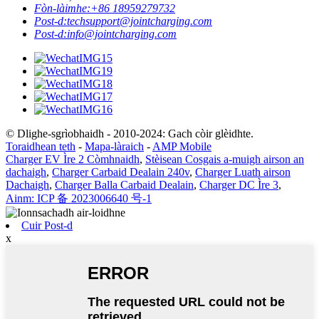
Fòn-làimhe:
+86 18959279732
Post-d:
techsupport@jointcharging.com
Post-d:
info@jointcharging.com
© Dlighe-sgrìobhaidh - 2010-2024: Gach còir glèidhte.
Toraidhean teth
-
Mapa-làraich
-
AMP Mobile
Charger EV Ìre 2 Còmhnaidh
,
Stèisean Cosgais a-muigh airson an
dachaigh
,
Charger Carbaid Dealain 240v
,
Charger Luath airson
Dachaigh
,
Charger Balla Carbaid Dealain
,
Charger DC Ìre 3
,
Ainm: ICP 备 2023006640 号-1
Cuir Post-d
x