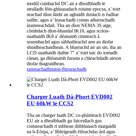
modúl cumhachd DC air a dhealbhadh le
stealladh fèin-ghluasadach roisinn epocsa, a’ toirt
seachad dìon làidir an aghaidh duslach is èadhar
saillte, agus a’ leasachadh comas atharrachadh
àrainneachdail. Tha an dìon NEMA 3S aige,
còmhdach dìon-bhandal IK10, agus scrion-
suathaidh IK8 a’ dèanamh cinnteach à
seasmhachd agus sàbhailteachd ann an diofar
shuidheachaidhean. A bharrachd air an sin, tha an
LCD suathaidh dathte 7″ a’ toirt taic do iomadh
cànan, ga dhèanamh furasta a chleachdadh airson
diofar thagraidhean.
rannsachadh
mion-fhiosrachadh
Charger Luath Dà-Phort EVD002
EU 60kW le CCS2
Tha an charger luath DC co-phàirteach EVD002
EU air a dhealbhadh gu faiceallach gus
coinneachadh ri inbhean dùbhlanach margaidh
na h-Eòrpa, a’ lìbhrigeadh èifeachdas àrd agus