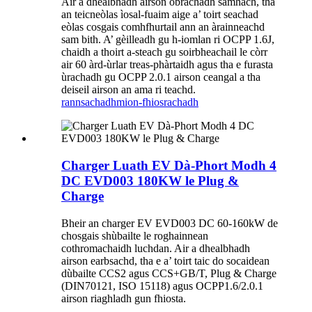
Air a dhealbhadh airson obrachadh sàmhach, tha
an teicneòlas ìosal-fuaim aige a’ toirt seachad
eòlas cosgais comhfhurtail ann an àrainneachd
sam bith. A’ gèilleadh gu h-iomlan ri OCPP 1.6J,
chaidh a thoirt a-steach gu soirbheachail le còrr
air 60 àrd-ùrlar treas-phàrtaidh agus tha e furasta
ùrachadh gu OCPP 2.0.1 airson ceangal a tha
deiseil airson an ama ri teachd.
rannsachadh
mion-fhiosrachadh
Charger Luath EV Dà-Phort Modh 4
DC EVD003 180KW le Plug &
Charge
Bheir an charger EV EVD003 DC 60-160kW de
chosgais shùbailte le roghainnean
cothromachaidh luchdan. Air a dhealbhadh
airson earbsachd, tha e a’ toirt taic do socaidean
dùbailte CCS2 agus CCS+GB/T, Plug & Charge
(DIN70121, ISO 15118) agus OCPP1.6/2.0.1
airson riaghladh gun fhiosta.