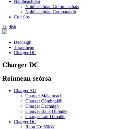
Naidheachdan
Naidheachdan Gnìomhachais
Naidheachdan Companaidh
Cuir fios
English
Dachaigh
Toraidhean
Charger DC
Charger DC
Roinnean-seòrsa
Charger AC
Charger Malairteach
Charger Còmhnaidh
Charger Dachaigh
Charger Balla Dùbailte
Charger Làir Dùbailte
Charger DC
Raon 30~60kW