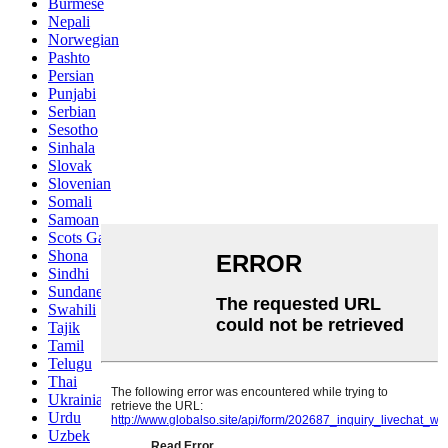
Burmese
Nepali
Norwegian
Pashto
Persian
Punjabi
Serbian
Sesotho
Sinhala
Slovak
Slovenian
Somali
Samoan
Scots Gaelic
Shona
Sindhi
Sundanese
Swahili
Tajik
Tamil
Telugu
Thai
Ukrainian
Urdu
Uzbek