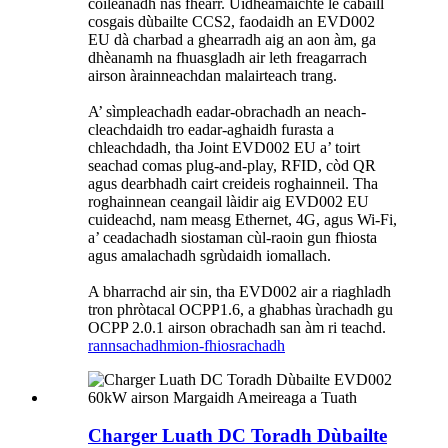
coileanadh nas fheàrr. Uidheamaichte le càbaill
cosgais dùbailte CCS2, faodaidh an EVD002
EU dà charbad a ghearradh aig an aon àm, ga
dhèanamh na fhuasgladh air leth freagarrach
airson àrainneachdan malairteach trang.
A’ sìmpleachadh eadar-obrachadh an neach-
cleachdaidh tro eadar-aghaidh furasta a
chleachdadh, tha Joint EVD002 EU a’ toirt
seachad comas plug-and-play, RFID, còd QR
agus dearbhadh cairt creideis roghainneil. Tha
roghainnean ceangail làidir aig EVD002 EU
cuideachd, nam measg Ethernet, 4G, agus Wi-Fi,
a’ ceadachadh siostaman cùl-raoin gun fhiosta
agus amalachadh sgrùdaidh iomallach.
A bharrachd air sin, tha EVD002 air a riaghladh
tron ​​phròtacal OCPP1.6, a ghabhas ùrachadh gu
OCPP 2.0.1 airson obrachadh san àm ri teachd.
rannsachadh
mion-fhiosrachadh
Charger Luath DC Toradh Dùbailte