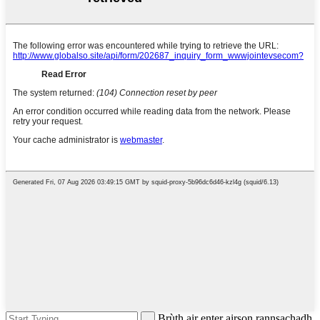
Brùth air enter airson rannsachadh