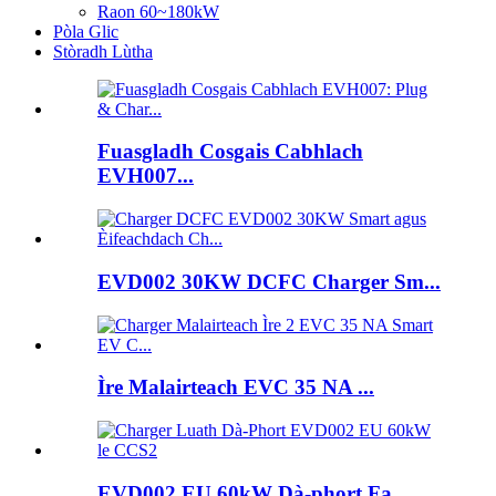
Raon 60~180kW
Pòla Glic
Stòradh Lùtha
Fuasgladh Cosgais Cabhlach
EVH007...
EVD002 30KW DCFC Charger Sm...
Ìre Malairteach EVC 35 NA ...
EVD002 EU 60kW Dà-phort Fa...