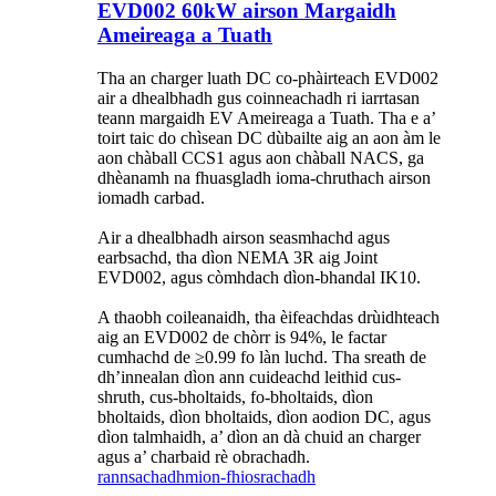
EVD002 60kW airson Margaidh
Ameireaga a Tuath
Tha an charger luath DC co-phàirteach EVD002
air a dhealbhadh gus coinneachadh ri iarrtasan
teann margaidh EV Ameireaga a Tuath. Tha e a’
toirt taic do chìsean DC dùbailte aig an aon àm le
aon chàball CCS1 agus aon chàball NACS, ga
dhèanamh na fhuasgladh ioma-chruthach airson
iomadh carbad.
Air a dhealbhadh airson seasmhachd agus
earbsachd, tha dìon NEMA 3R aig Joint
EVD002, agus còmhdach dìon-bhandal IK10.
A thaobh coileanaidh, tha èifeachdas drùidhteach
aig an EVD002 de chòrr is 94%, le factar
cumhachd de ≥0.99 fo làn luchd. Tha sreath de
dh’innealan dìon ann cuideachd leithid cus-
shruth, cus-bholtaids, fo-bholtaids, dìon
bholtaids, dìon bholtaids, dìon aodion DC, agus
dìon talmhaidh, a’ dìon an dà chuid an charger
agus a’ charbaid rè obrachadh.
rannsachadh
mion-fhiosrachadh