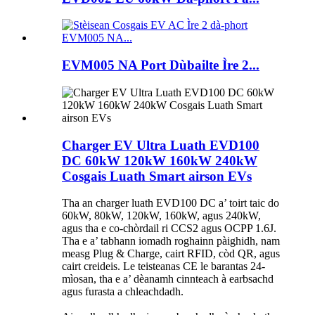
EVM005 NA Port Dùbailte Ìre 2...
Charger EV Ultra Luath EVD100
DC 60kW 120kW 160kW 240kW
Cosgais Luath Smart airson EVs
Tha an charger luath EVD100 DC a’ toirt taic do
60kW, 80kW, 120kW, 160kW, agus 240kW,
agus tha e co-chòrdail ri CCS2 agus OCPP 1.6J.
Tha e a’ tabhann iomadh roghainn pàighidh, nam
measg Plug & Charge, cairt RFID, còd QR, agus
cairt creideis. Le teisteanas CE le barantas 24-
mìosan, tha e a’ dèanamh cinnteach à earbsachd
agus furasta a chleachdadh.