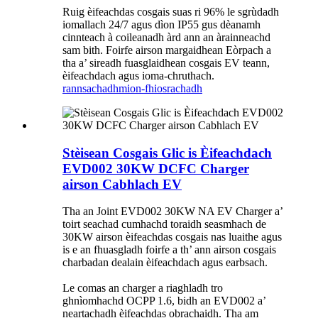
Ruig èifeachdas cosgais suas ri 96% le sgrùdadh
iomallach 24/7 agus dìon IP55 gus dèanamh
cinnteach à coileanadh àrd ann an àrainneachd
sam bith. Foirfe airson margaidhean Eòrpach a
tha a’ sireadh fuasglaidhean cosgais EV teann,
èifeachdach agus ioma-chruthach.
rannsachadh
mion-fhiosrachadh
Stèisean Cosgais Glic is Èifeachdach
EVD002 30KW DCFC Charger
airson Cabhlach EV
Tha an Joint EVD002 30KW NA EV Charger a’
toirt seachad cumhachd toraidh seasmhach de
30KW airson èifeachdas cosgais nas luaithe agus
is e an fhuasgladh foirfe a th’ ann airson cosgais
charbadan dealain èifeachdach agus earbsach.
Le comas an charger a riaghladh tro
ghnìomhachd OCPP 1.6, bidh an EVD002 a’
neartachadh èifeachdas obrachaidh. Tha am