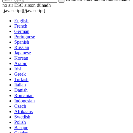
no air ESC airson dùnadh
[javascript]
[/javascript]
English
French
German
Portuguese
Spanish
Russian
Japanese
Korean
Arabic
Irish
Greek
Turkish
Italian
Danish
Romanian
Indonesian
Czech
Afrikaans
Swedish
Polish
Basque
Catalan