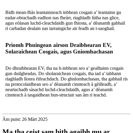
Bidh mean-fhàs leantainneach inbhean cosgais a’ leantainn gu
eadar-obrachadh eadhon nas fheàrr, riaghladh lùtha nas glice,
agus eòlasan luchd-cleachdaidh gun fhiosta, a’ dèanamh gabhail
ri carbadan dealain nas tarraingiche air feadh an t-saoghail.
Prìomh Phuingean airson Draibhearan EV,
Solaraichean Cosgais, agus Gnìomhachasan
Do dhraibhearan EV, tha na h-inbhean seo a’ gealltainn cosgais
gun duilgheadas. Do sholaraichean cosgais, tha iad a’ tabhann
riaghladh lìonra èifeachdach. Do ghnìomhachasan, tha gabhail ris
na protocolaidhean seo a’ dèanamh cinnteach à gèilleadh, a’
neartachadh sàsachd luchd-cleachdaidh, agus a’ dèanamh
cinnteach à tasgaidhean bun-structair san àm ri teachd.
Àm puist: 26 Màrt 2025
Ma tha ceist sam bith agaibh mu ar