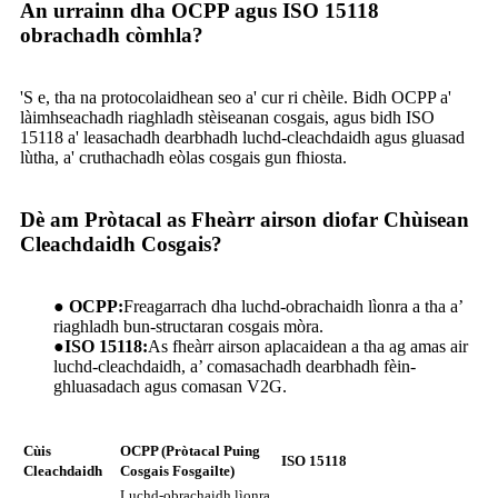
An urrainn dha OCPP agus ISO 15118
obrachadh còmhla?
'S e, tha na protocolaidhean seo a' cur ri chèile. Bidh OCPP a'
làimhseachadh riaghladh stèiseanan cosgais, agus bidh ISO
15118 a' leasachadh dearbhadh luchd-cleachdaidh agus gluasad
lùtha, a' cruthachadh eòlas cosgais gun fhiosta.
Dè am Pròtacal as Fheàrr airson diofar Chùisean
Cleachdaidh Cosgais?
● OCPP:
Freagarrach dha luchd-obrachaidh lìonra a tha a’
riaghladh bun-structaran cosgais mòra.
●
ISO 15118:
As fheàrr airson aplacaidean a tha ag amas air
luchd-cleachdaidh, a’ comasachadh dearbhadh fèin-
ghluasadach agus comasan V2G.
Cùis
OCPP (Pròtacal Puing
ISO 15118
Cleachdaidh
Cosgais Fosgailte)
Luchd-obrachaidh lìonra