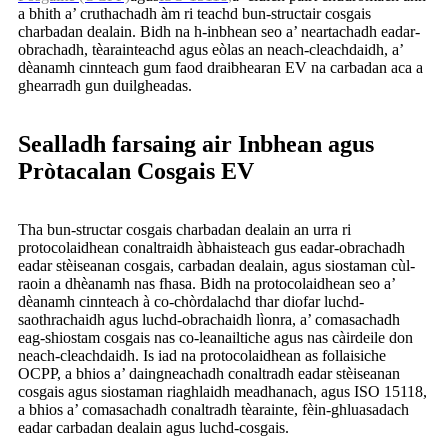
a bhith a’ cruthachadh àm ri teachd bun-structair cosgais
charbadan dealain. Bidh na h-inbhean seo a’ neartachadh eadar-
obrachadh, tèarainteachd agus eòlas an neach-cleachdaidh, a’
dèanamh cinnteach gum faod draibhearan EV na carbadan aca a
ghearradh gun duilgheadas.
Sealladh farsaing air Inbhean agus
Pròtacalan Cosgais EV
Tha bun-structar cosgais charbadan dealain an urra ri
protocolaidhean conaltraidh àbhaisteach gus eadar-obrachadh
eadar stèiseanan cosgais, carbadan dealain, agus siostaman cùl-
raoin a dhèanamh nas fhasa. Bidh na protocolaidhean seo a’
dèanamh cinnteach à co-chòrdalachd thar diofar luchd-
saothrachaidh agus luchd-obrachaidh lìonra, a’ comasachadh
eag-shiostam cosgais nas co-leanailtiche agus nas càirdeile don
neach-cleachdaidh. Is iad na protocolaidhean as follaisiche
OCPP, a bhios a’ daingneachadh conaltradh eadar stèiseanan
cosgais agus siostaman riaghlaidh meadhanach, agus ISO 15118,
a bhios a’ comasachadh conaltradh tèarainte, fèin-ghluasadach
eadar carbadan dealain agus luchd-cosgais.