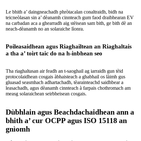
Le bhith a’ daingneachadh phròtacalan conaltraidh, bidh na
teicneòlasan sin a’ dèanamh cinnteach gum faod draibhearan EV
na carbadan aca a ghearradh aig stèisean sam bith, ge bith dè an
neach-dèanamh no an solaraiche lìonra.
Poileasaidhean agus Riaghailtean an Riaghaltais
a tha a’ toirt taic do na h-inbhean seo
Tha riaghaltasan air feadh an t-saoghail ag iarraidh gun tèid
protocolaidhean cosgais àbhaisteach a ghabhail os làimh gus
gluasad seasmhach adhartachadh, tèarainteachd saidhbear a
leasachadh, agus dèanamh cinnteach à farpais chothromach am
measg solaraichean seirbheisean cosgais.
Dùbhlain agus Beachdachaidhean ann a
bhith a’ cur OCPP agus ISO 15118 an
gnìomh