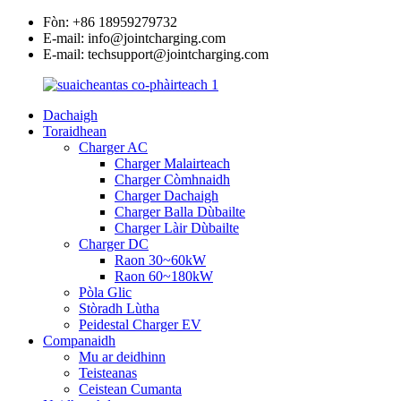
Fòn: +86 18959279732
E-mail: info@jointcharging.com
E-mail: techsupport@jointcharging.com
Dachaigh
Toraidhean
Charger AC
Charger Malairteach
Charger Còmhnaidh
Charger Dachaigh
Charger Balla Dùbailte
Charger Làir Dùbailte
Charger DC
Raon 30~60kW
Raon 60~180kW
Pòla Glic
Stòradh Lùtha
Peidestal Charger EV
Companaidh
Mu ar deidhinn
Teisteanas
Ceistean Cumanta