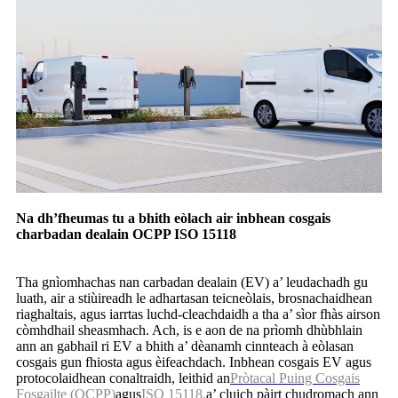
Na dh’fheumas tu a bhith eòlach air inbhean cosgais
charbadan dealain OCPP ISO 15118
Tha gnìomhachas nan carbadan dealain (EV) a’ leudachadh gu
luath, air a stiùireadh le adhartasan teicneòlais, brosnachaidhean
riaghaltais, agus iarrtas luchd-cleachdaidh a tha a’ sìor fhàs airson
còmhdhail sheasmhach. Ach, is e aon de na prìomh dhùbhlain
ann an gabhail ri EV a bhith a’ dèanamh cinnteach à eòlasan
cosgais gun fhiosta agus èifeachdach. Inbhean cosgais EV agus
protocolaidhean conaltraidh, leithid an
Pròtacal Puing Cosgais
Fosgailte (OCPP)
agus
ISO 15118
,
a’ cluich pàirt chudromach ann