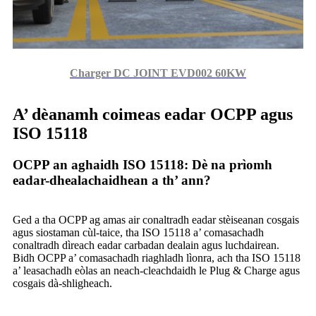
Charger DC JOINT EVD002 60KW
A’ dèanamh coimeas eadar OCPP agus
ISO 15118
OCPP an aghaidh ISO 15118: Dè na prìomh
eadar-dhealachaidhean a th’ ann?
Ged a tha OCPP ag amas air conaltradh eadar stèiseanan cosgais
agus siostaman cùl-taice, tha ISO 15118 a’ comasachadh
conaltradh dìreach eadar carbadan dealain agus luchdairean.
Bidh OCPP a’ comasachadh riaghladh lìonra, ach tha ISO 15118
a’ leasachadh eòlas an neach-cleachdaidh le Plug & Charge agus
cosgais dà-shligheach.