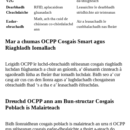
V2G
dà-shligheach
Dearbhadh
RFID, aplacaidean
Leasaichte le dearbhadh
Cleachdaiche
gluasadach
stèidhichte air teisteanas
Math, ach tha cuid de
Eadar-
Air a leasachadh le
chùisean co-chòrdalachd
obrachadh
cunbhalachadh nas fheàrr
ann
Mar a chumas OCPP Cosgais Smart agus
Riaghladh Iomallach
Leigidh OCPP le luchd-obrachaidh stèiseanan cosgais riaghladh
luchdan fiùghantach a chuir an gnìomh, a’ dèanamh cinnteach à
sgaoileadh lùtha as fheàrr thar iomadh luchdair. Bidh seo a’ cur
casg air cus cus den lìonra agus a’ lughdachadh chosgaisean
obrachaidh fhad ‘s a tha e a’ leasachadh èifeachdas.
Dreuchd OCPP ann am Bun-structar Cosgais
Poblach is Malairteach
Bidh lìonraidhean cosgais poblach is malairteach an urra ri OCPP
gus stèiseanan cosgais eadar-dhealaichte a thoirt a-steach do