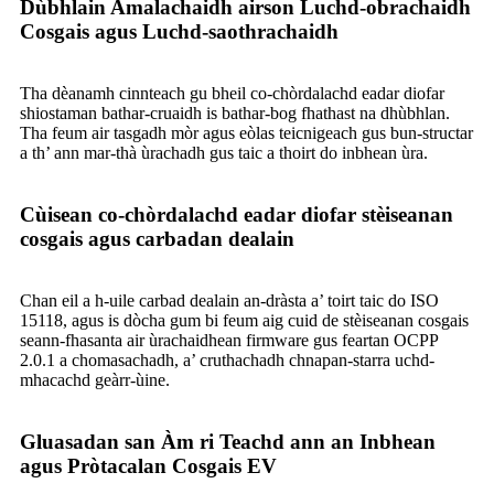
Dùbhlain Amalachaidh airson Luchd-obrachaidh
Cosgais agus Luchd-saothrachaidh
Tha dèanamh cinnteach gu bheil co-chòrdalachd eadar diofar
shiostaman bathar-cruaidh is bathar-bog fhathast na dhùbhlan.
Tha feum air tasgadh mòr agus eòlas teicnigeach gus bun-structar
a th’ ann mar-thà ùrachadh gus taic a thoirt do inbhean ùra.
Cùisean co-chòrdalachd eadar diofar stèiseanan
cosgais agus carbadan dealain
Chan eil a h-uile carbad dealain an-dràsta a’ toirt taic do ISO
15118, agus is dòcha gum bi feum aig cuid de stèiseanan cosgais
seann-fhasanta air ùrachaidhean firmware gus feartan OCPP
2.0.1 a chomasachadh, a’ cruthachadh chnapan-starra uchd-
mhacachd geàrr-ùine.
Gluasadan san Àm ri Teachd ann an Inbhean
agus Pròtacalan Cosgais EV