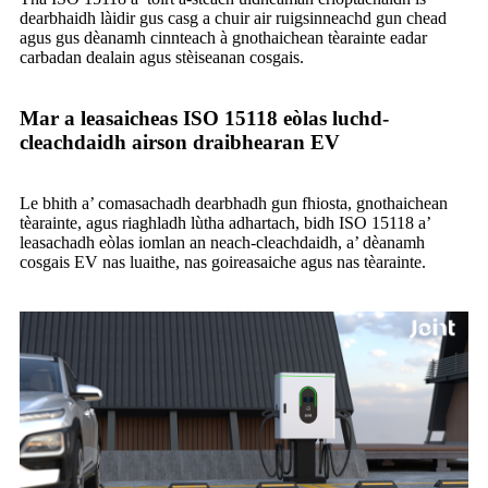
dearbhaidh làidir gus casg a chuir air ruigsinneachd gun chead
agus gus dèanamh cinnteach à gnothaichean tèarainte eadar
carbadan dealain agus stèiseanan cosgais.
Mar a leasaicheas ISO 15118 eòlas luchd-
cleachdaidh airson draibhearan EV
Le bhith a’ comasachadh dearbhadh gun fhiosta, gnothaichean
tèarainte, agus riaghladh lùtha adhartach, bidh ISO 15118 a’
leasachadh eòlas iomlan an neach-cleachdaidh, a’ dèanamh
cosgais EV nas luaithe, nas goireasaiche agus nas tèarainte.