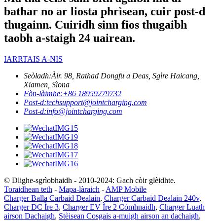
bathar no ar liosta phrìsean, cuir post-d
thugainn. Cuiridh sinn fios thugaibh
taobh a-staigh 24 uairean.
IARRTAIS A-NIS
Seòladh:
Àir. 98, Rathad Dongfu a Deas, Sgìre Haicang,
Xiamen, Sìona
Fòn-làimhe:
+86 18959279732
Post-d:
techsupport@jointcharging.com
Post-d:
info@jointcharging.com
© Dlighe-sgrìobhaidh - 2010-2024: Gach còir glèidhte.
Toraidhean teth
-
Mapa-làraich
-
AMP Mobile
Charger Balla Carbaid Dealain
,
Charger Carbaid Dealain 240v
,
Charger DC Ìre 3
,
Charger EV Ìre 2 Còmhnaidh
,
Charger Luath
airson Dachaigh
,
Stèisean Cosgais a-muigh airson an dachaigh
,