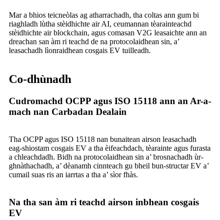
Mar a bhios teicneòlas ag atharrachadh, tha coltas ann gum bi
riaghladh lùtha stèidhichte air AI, ceumannan tèarainteachd
stèidhichte air blockchain, agus comasan V2G leasaichte ann an
dreachan san àm ri teachd de na protocolaidhean sin, a’
leasachadh lìonraidhean cosgais EV tuilleadh.
Co-dhùnadh
Cudromachd OCPP agus ISO 15118 ann an Ar-a-
mach nan Carbadan Dealain
Tha OCPP agus ISO 15118 nan bunaitean airson leasachadh
eag-shiostam cosgais EV a tha èifeachdach, tèarainte agus furasta
a chleachdadh. Bidh na protocolaidhean sin a’ brosnachadh ùr-
ghnàthachadh, a’ dèanamh cinnteach gu bheil bun-structar EV a’
cumail suas ris an iarrtas a tha a’ sìor fhàs.
Na tha san àm ri teachd airson inbhean cosgais
EV