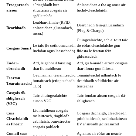
Freagarrach
a’ riaghladh bun-
Aplacaidean a tha ag amas air
airson
structaran cosgais air
luchd-cleachdaidh
sgèile mhòr
Leabhar-làimhe (RFID,
Dearbhadh fèin-ghluasadach
Dearbhadh
aplacaidean gluasadach,
(Plug & Charge)
msaa.)
Cuingealaichte, ach a’ toirt taic
Le taic (le cothromachadh
do eòlas cleachdaiche gun
Cosgais Smart
luchdan agus leasachadh)
fhiosta le feartan fèin-
ghluasadach
Eadar-
Àrd, le gabhail farsaing
Àrd, gu h-àraidh airson cosgais
obrachadh
thar lìonraidhean
thar-lìonra gun fhiosta
Ceumannan tèarainteachd
Tèarainteachd adhartach le
Feartan
bunaiteach (crioptachadh
dearbhadh stèidhichte air
Tèarainteachd
TLS)
teisteanas
Cosgais dà-
Taic chuingealaichte
Taic iomlan airson cosgais dà-
shligheach
airson V2G
shligheach
(V2G)
Lìonraidhean cosgais
Cùis
Cosgais dachaigh, cleachdadh
malairteach, riaghladh
Cleachdaidh
prìobhaideach, sealbhadairean
cabhlaich, bun-structar
as Fheàrr
EV a’ sireadh goireasachd
cosgais poblach
Cumail suas
Ag amas air eòlas an neach-