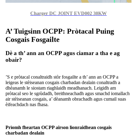
Charger DC JOINT EVD002 30KW
A’ Tuigsinn OCPP: Pròtacal Puing
Cosgais Fosgailte
Dè a th’ ann an OCPP agus ciamar a tha e ag
obair?
’S e pròtacal conaltraidh stòr fosgailte a th’ ann an OCPP a
leigeas le stèiseanan cosgais charbadan dealain conaltradh a
dhèanamh le siostam riaghlaidh meadhanach. Leigidh am
pròtacal seo le sgrùdadh, breithneachadh agus smachd iomallach
air stèiseanan cosgais, a’ dèanamh obrachadh agus cumail suas
èifeachdach nas fhasa.
Prìomh fheartan OCPP airson lìonraidhean cosgais
charbadan dealain