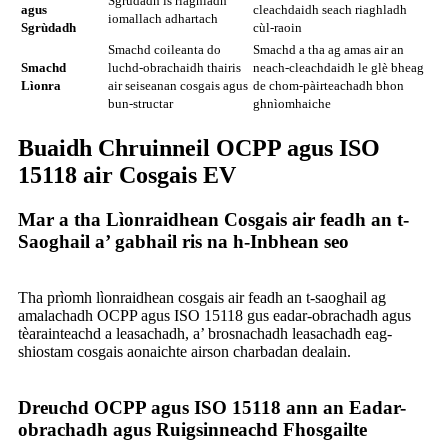
Sgrùdadh is riaghladh
agus
cleachdaidh seach riaghladh
iomallach adhartach
Sgrùdadh
cùl-raoin
Smachd coileanta do
Smachd a tha ag amas air an
Smachd
luchd-obrachaidh thairis
neach-cleachdaidh le glè bheag
Lìonra
air seiseanan cosgais agus
de chom-pàirteachadh bhon
bun-structar
ghnìomhaiche
Buaidh Chruinneil OCPP agus ISO
15118 air Cosgais EV
Mar a tha Lìonraidhean Cosgais air feadh an t-
Saoghail a’ gabhail ris na h-Inbhean seo
Tha prìomh lìonraidhean cosgais air feadh an t-saoghail ag
amalachadh OCPP agus ISO 15118 gus eadar-obrachadh agus
tèarainteachd a leasachadh, a’ brosnachadh leasachadh eag-
shiostam cosgais aonaichte airson charbadan dealain.
Dreuchd OCPP agus ISO 15118 ann an Eadar-
obrachadh agus Ruigsinneachd Fhosgailte