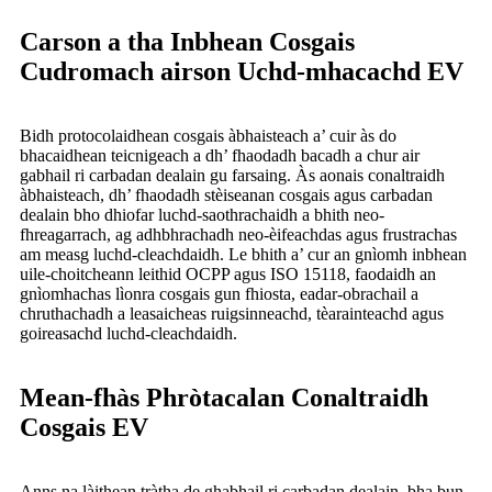
Carson a tha Inbhean Cosgais
Cudromach airson Uchd-mhacachd EV
Bidh protocolaidhean cosgais àbhaisteach a’ cuir às do
bhacaidhean teicnigeach a dh’ fhaodadh bacadh a chur air
gabhail ri carbadan dealain gu farsaing. Às aonais conaltraidh
àbhaisteach, dh’ fhaodadh stèiseanan cosgais agus carbadan
dealain bho dhiofar luchd-saothrachaidh a bhith neo-
fhreagarrach, ag adhbhrachadh neo-èifeachdas agus frustrachas
am measg luchd-cleachdaidh. Le bhith a’ cur an gnìomh inbhean
uile-choitcheann leithid OCPP agus ISO 15118, faodaidh an
gnìomhachas lìonra cosgais gun fhiosta, eadar-obrachail a
chruthachadh a leasaicheas ruigsinneachd, tèarainteachd agus
goireasachd luchd-cleachdaidh.
Mean-fhàs Phròtacalan Conaltraidh
Cosgais EV
Anns na làithean tràtha de ghabhail ri carbadan dealain, bha bun-