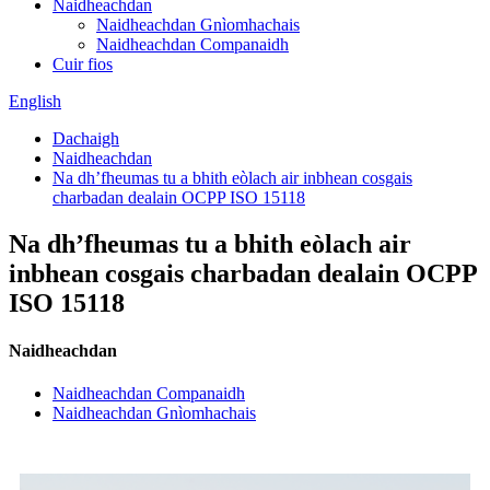
Naidheachdan
Naidheachdan Gnìomhachais
Naidheachdan Companaidh
Cuir fios
English
Dachaigh
Naidheachdan
Na dh’fheumas tu a bhith eòlach air inbhean cosgais
charbadan dealain OCPP ISO 15118
Na dh’fheumas tu a bhith eòlach air
inbhean cosgais charbadan dealain OCPP
ISO 15118
Naidheachdan
Naidheachdan Companaidh
Naidheachdan Gnìomhachais