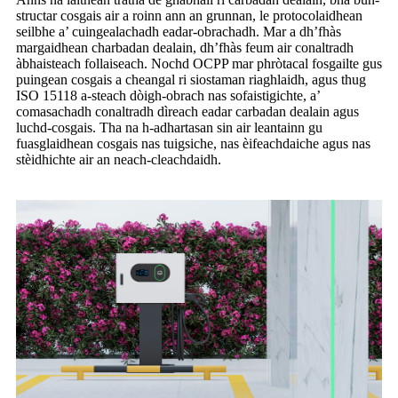
structar cosgais air a roinn ann an grunnan, le protocolaidhean
seilbhe a’ cuingealachadh eadar-obrachadh. Mar a dh’fhàs
margaidhean charbadan dealain, dh’fhàs feum air conaltradh
àbhaisteach follaiseach. Nochd OCPP mar phròtacal fosgailte gus
puingean cosgais a cheangal ri siostaman riaghlaidh, agus thug
ISO 15118 a-steach dòigh-obrach nas sofaistigichte, a’
comasachadh conaltradh dìreach eadar carbadan dealain agus
luchd-cosgais. Tha na h-adhartasan sin air leantainn gu
fuasglaidhean cosgais nas tuigsiche, nas èifeachdaiche agus nas
stèidhichte air an neach-cleachdaidh.