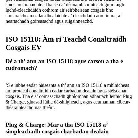
shiostam aonaichte. Tha seo a’ dèanamh cinnteach gum faigh
luchd-cleachdaidh cothrom air seirbheisean cosgais bho
sholaraichean eadar-dhealaichte a’ cleachdadh aon lìonra, a’
neartachadh goireasachd agus ruigsinneachd.
ISO 15118: Àm ri Teachd Conaltraidh
Cosgais EV
Dè a th’ ann an ISO 15118 agus carson a tha e
cudromach?
’S e inbhe eadar-nàiseanta a th’ ann an ISO 15118 a mhìnicheas
am pròtacal conaltraidh eadar carbadan dealain agus stèiseanan
cosgais. Tha e a’ comasachadh ghnìomhan adhartach leithid Plug
& Charge, gluasad lùtha dà-shligheach, agus ceumannan cibear-
thèarainteachd nas fheàrr.
Plug & Charge: Mar a tha ISO 15118 a’
sìmpleachadh cosgais charbadan dealain