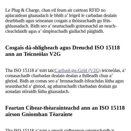
Le Plug & Charge, chan eil feum air cairtean RFID no
aplacaidean gluasadach le bhith a’ leigeil le carbadan dealain
dearbhadh agus seiseanan cosgais a thòiseachadh gu fèin-
ghluasadach. Bidh seo a’ neartachadh goireasachd an neach-
cleachdaidh agus a’ sìmpleachadh giullachd pàighidh.
Cosgais dà-shligheach agus Dreuchd ISO 15118
ann an Teicneòlas V2G
Tha ISO 15118 a’ toirt taic
Carbad-gu-Grid (V2G)
teicneòlas, a’
comasachadh charbadan dealain dealan a thilleadh chun a’
ghriod. Bidh an comas seo a’ brosnachadh èifeachdas lùtha agus
seasmhachd a’ ghriod, ag atharrachadh charbadan dealain gu
aonadan stòraidh lùtha gluasadach.
Feartan Cibear-thèarainteachd ann an ISO 15118
airson Gnìomhan Tèarainte
Tha ISO 15118 a’ toirt a-steach uidheaman crioptachaidh is