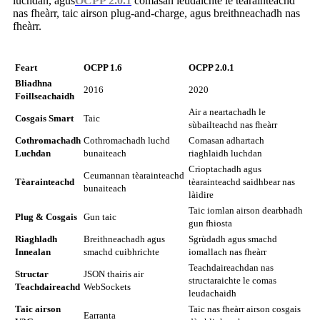
luchdan, agus
OCPP 2.0.1
comasan leudaichte le tèarainteachd
nas fheàrr, taic airson plug-and-charge, agus breithneachadh nas
fheàrr.
Feart
OCPP 1.6
OCPP 2.0.1
Bliadhna
2016
2020
Foillseachaidh
Air a neartachadh le
Cosgais Smart
Taic
sùbailteachd nas fheàrr
Cothromachadh
Cothromachadh luchd
Comasan adhartach
Luchdan
bunaiteach
riaghlaidh luchdan
Crioptachadh agus
Ceumannan tèarainteachd
Tèarainteachd
tèarainteachd saidhbear nas
bunaiteach
làidire
Taic iomlan airson dearbhadh
Plug & Cosgais
Gun taic
gun fhiosta
Riaghladh
Breithneachadh agus
Sgrùdadh agus smachd
Innealan
smachd cuibhrichte
iomallach nas fheàrr
Teachdaireachdan nas
Structar
JSON thairis air
structaraichte le comas
Teachdaireachd
WebSockets
leudachaidh
Taic airson
Taic nas fheàrr airson cosgais
Earranta