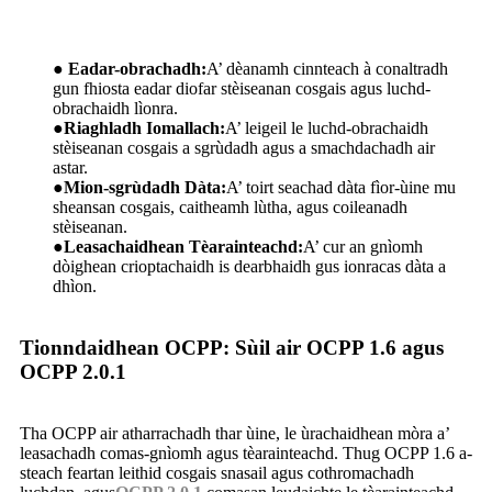
● Eadar-obrachadh:
A’ dèanamh cinnteach à conaltradh
gun fhiosta eadar diofar stèiseanan cosgais agus luchd-
obrachaidh lìonra.
●
Riaghladh Iomallach:
A’ leigeil le luchd-obrachaidh
stèiseanan cosgais a sgrùdadh agus a smachdachadh air
astar.
●
Mion-sgrùdadh Dàta:
A’ toirt seachad dàta fìor-ùine mu
sheansan cosgais, caitheamh lùtha, agus coileanadh
stèiseanan.
●
Leasachaidhean Tèarainteachd:
A’ cur an gnìomh
dòighean crioptachaidh is dearbhaidh gus ionracas dàta a
dhìon.
Tionndaidhean OCPP: Sùil air OCPP 1.6 agus
OCPP 2.0.1
Tha OCPP air atharrachadh thar ùine, le ùrachaidhean mòra a’
leasachadh comas-gnìomh agus tèarainteachd. Thug OCPP 1.6 a-
steach feartan leithid cosgais snasail agus cothromachadh