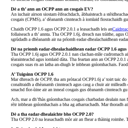
Dè a th’ ann an OCPP ann an cosgais EV?
An iuchair airson siostam èifeachdach, àbhaisteach a stèidheach
cosgais (CPMS), a’ dèanamh cinnteach à iomlaid fiosrachaidh gu
Chaidh OCPP 1.6 agus OCPP 2.0.1 a leasachadh leis an
Caidreac
follaiseach a th’ annta. Tha OCPP 1.6j, dreach nas tràithe, agus
sgrùdadh a dhèanamh air na prìomh eadar-dhealachaidhean eadar
Dè na prìomh eadar-dhealachaidhean eadar OCPP 1.6 agus
Tha OCPP 1.6j agus OCPP 2.0.1 nan clachan-mìle cudromach airso
tèarainteachd agus iomlaid dàta. Tha feartan ann an OCPP 2.0.
cosgais suas ris an latha an-diugh le inbhean gnìomhachais. Faoda
A’ Tuigsinn OCPP 1.6
Mar dhreach de OCPP, tha am pròtacal OCPP1.6j a’ toirt taic do g
conaltraidh a dhèanamh cinnteach agus casg a chuir air milleadh 
smachd fìor-ùine air an inneal cosgais gus dèanamh cinnteach gu b
Ach, mar a dh’fhàs gnìomhachas cosgais charbadan dealain nas fheà
rèir inbhean gnìomhachais a bha ag atharrachadh. Mar thoradh a
Dè a tha eadar-dhealaichte bho OCPP 2.0?
Tha OCPP 2.0 na leasachadh mòr air an fhear a thàinig roimhe. T