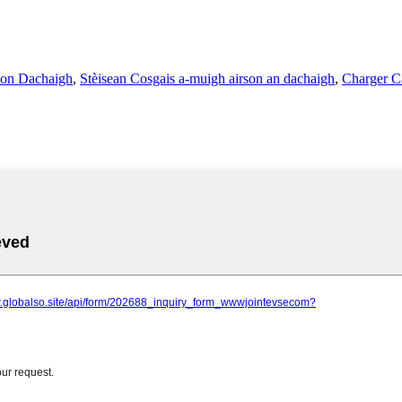
son Dachaigh
,
Stèisean Cosgais a-muigh airson an dachaigh
,
Charger C