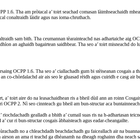
CPP 1.6. Tha am pròtacal a’ toirt seachad comasan làimhseachaidh mhe
cal conaltraidh làidir agus nas ioma-chruthach.
ltraidh sam bith. Tha ceumannan tèarainteachd nas adhartaiche aig OCP
de dhìon an aghaidh bagairtean saidhbear. Tha seo a’ toirt misneachd do
rsaing OCPP 1.6. Tha seo a’ ciallachadh gum bi stèiseanan cosgais a th
o-chòrdalachd air ais seo le gluasad rèidh agus cuiridh e casg air bua
 a’ toirt aire do na leasachaidhean ris a bheil dùil ann an roinn Cosga
ri OCPP 2. Nì seo cinnteach gu bheil am bun-structar aca buntainneach 
chdachadh gealladh a bhith a’ cumail suas ris na h-adhartasan teicneòl
a’ cur ri bun-structar cosgais àbhaisteach agus eadar-cheangailte.
ra ùrachadh no a chleachdadh beachdachadh gu faiceallach air na buan
adh airson an ama ri teachd ga dhèanamh na dheagh roghainn dha neach sa