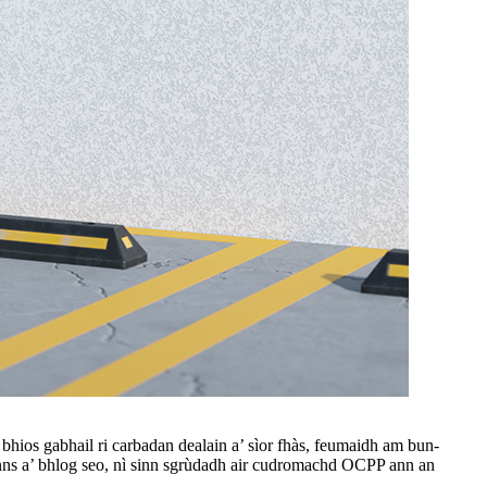
bhios gabhail ri carbadan dealain a’ sìor fhàs, feumaidh am bun-
nns a’ bhlog seo, nì sinn sgrùdadh air cudromachd OCPP ann an