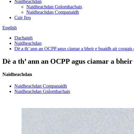
Naidheachdan
Naidheachdan Gnìomhachais
Naidheachdan Companaidh
Cuir fios
English
Dachaigh
Naidheachdan
Dè a th’ ann an OCPP agus ciamar a bheir e buaidh air cosgais
Dè a th’ ann an OCPP agus ciamar a bheir 
Naidheachdan
Naidheachdan Companaidh
Naidheachdan Gnìomhachais