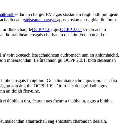
naltraidh
eadar an charger EV agus siostaman riaghlaidh puingean
sachadh eadar
stèiseanan cosgais
agus siostaman riaghlaidh lìonra.
far dhreachan, le
OCPP 1.6j
agus
OCPP 2.0.1
’s e dreachan
 an lìonraidhean cosgais charbadan dealain. Feuchamaid ri
1 a’ toirt a-steach leasachaidhean cudromach ann an gnìomhachd,
chadh mhearachdan. Le ùrachadh gu OCPP 2.0.1, bidh stèiseanan
us inbhe cosgais fhaighinn. Gus dìomhaireachd agus ionracas dàta
Aig an aon àm, tha OCPP 1.6j a’ toirt taic do sgrùdadh agus
nn an dòigh fìor-ùine.
 ri dùbhlain ùra, feartan nas fheàrr a thabhann, agus a bhith a
 feumalachdan atharrachail eag-shiostam charbadan dealain.