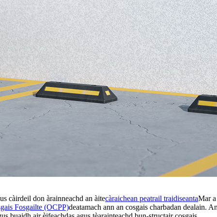
us càirdeil don àrainneachd an àite
càraichean peatrail traidiseanta
Mar a 
sgais Fosgailte (OCPP)
deatamach ann an cosgais charbadan dealain. A
us buaidh air èifeachdas agus tèarainteachd bun-structair cosgais.