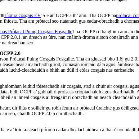
adh
Lìonra cosgais EV
’S e an OCPP a th’ ann. Tha OCPP na
pròtacal co
n fhiosta. Tha am pròtacal seo riatanach gus eadar-obrachadh a choma
has Pròtacal Puing Cosgais Fosgailte
Tha .OCPP ri fhaighinn ann an dio
 OCPP 2.0.1, an dreach as ùire, nan cnàimh-droma airson conaltradh ann
 na dreachan seo.
 OCPP 2.0
n Pròtacal Puing Cosgais Fosgailte. Tha an gluasad bho 1.6j gu 2.0.
1 a leasaicheas amalachadh griod, comasan iomlaid dàta agus làimhsea
idh luchd-cleachdaidh a bhith an dùil ri eòlas cosgais nas earbsaiche.
hnìomhan leithid tòiseachadh air cosgais, stad a chuir air cosgais, ag
dàta, bidh OCPP a’ gabhail ri pròiseas crioptachaidh agus dearbhaidh. 
heil an inneal cosgais a’ freagairt ri obrachadh an neach-cleachdaidh a
rr, dh’fhàs e soilleir gu robh feum air pròtacal ùraichte gus dèiligeadh
ir an seo, chaidh OCPP 2.0 a chruthachadh.
ha e a’ toirt a-steach prìomh eadar-dhealachaidhean a tha a’ nochdadh