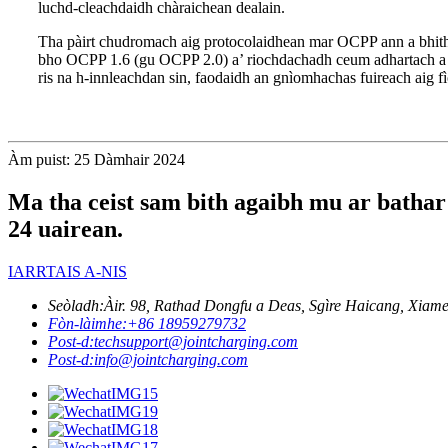
luchd-cleachdaidh chàraichean dealain.
Tha pàirt chudromach aig protocolaidhean mar OCPP ann a bhith 
bho OCPP 1.6 (gu OCPP 2.0) a’ riochdachadh ceum adhartach a dh’
ris na h-innleachdan sin, faodaidh an gnìomhachas fuireach aig fì
Àm puist: 25 Dàmhair 2024
Ma tha ceist sam bith agaibh mu ar bathar n
24 uairean.
IARRTAIS A-NIS
Seòladh:
Àir. 98, Rathad Dongfu a Deas, Sgìre Haicang, Xiame
Fòn-làimhe:
+86 18959279732
Post-d:
techsupport@jointcharging.com
Post-d:
info@jointcharging.com