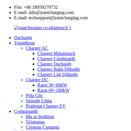
Fòn: +86 18959279732
E-mail: info@jointcharging.com
E-mail: techsupport@jointcharging.com
Dachaigh
Toraidhean
Charger AC
Charger Malairteach
Charger Còmhnaidh
Charger Dachaigh
Charger Balla Dùbailte
Charger Làir Dùbailte
Charger DC
Raon 30~60kW
Raon 60~180kW
Pòla Glic
Stòradh Lùtha
Peidestal Charger EV
Companaidh
Mu ar deidhinn
Teisteanas
Ceistean Cumanta