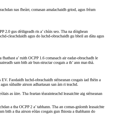
arachdan nas fheàrr, comasan amalachaidh griod, agus frèam
P 2.0 gus dèiligeadh ris a’ chùis seo. Tha na dòighean
 luchd-cleachdaidh agus do luchd-obrachaidh gu bheil an dàta agus
a fhathast a’ ruith OCPP 1.6 comasach air eadar-obrachadh le
ireadh sam bith air bun-structar cosgais a th’ ann mar-thà.
is EV. Faodaidh luchd-obrachaidh stèiseanan cosgais iad fhèin a
agus sùbailte airson adhartasan san àm ri teachd.
ais as ùire. Tha feartan tèarainteachd leasaichte aig stèiseanan
nachdan a tha OCPP 2 a’ tabhann. Tha an comas-gnìomh leasaichte
m bith a tha airson eòlas cosgais gun fhiosta a thabhann do