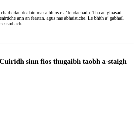
charbadan dealain mar a bhios e a’ leudachadh. Tha an gluasad
rtiche ann an feartan, agus nas àbhaistiche. Le bhith a’ gabhail
s seasmhach.
Cuiridh sinn fios thugaibh taobh a-staigh