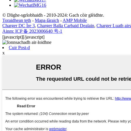
© Dlighe-sgrìobhaidh - 2010-2024: Gach còir glèidhte.
Toraidhean teth
-
Mapa-làraich
-
AMP Mobile
Charger DC Ìre 3
,
Charger Balla Carbaid Dealain
,
Charger Luath air
Ainm: ICP 备 2023006640 号-1
[javascript]
[/javascript]
Cuir Post-d
x