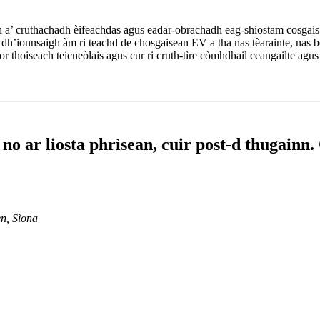
a’ cruthachadh èifeachdas agus eadar-obrachadh eag-shiostam cosgais 
ionnsaigh àm ri teachd de chosgaisean EV a tha nas tèarainte, nas beai
or thoiseach teicneòlais agus cur ri cruth-tìre còmhdhail ceangailte agu
o ar liosta phrìsean, cuir post-d thugainn. 
n, Sìona