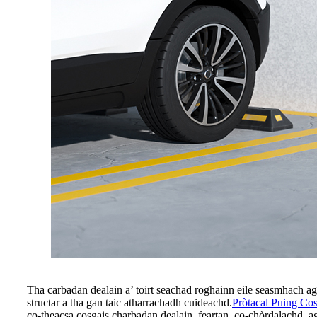
Tha carbadan dealain a’ toirt seachad roghainn eile seasmhach ag
structar a tha gan taic atharrachadh cuideachd.
Pròtacal Puing Co
co-theacsa cosgais charbadan dealain, feartan, co-chòrdalachd, ag