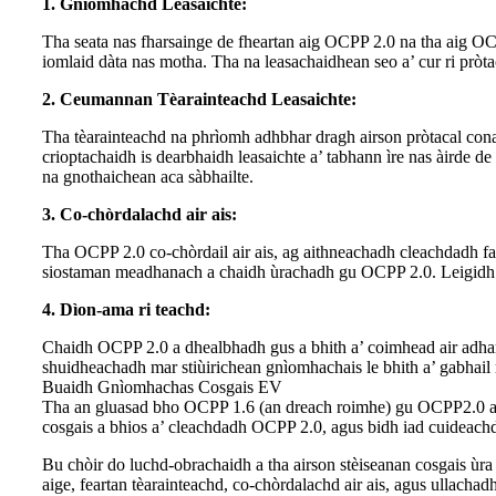
1. Gnìomhachd Leasaichte:
Tha seata nas fharsainge de fheartan aig OCPP 2.0 na tha aig O
iomlaid dàta nas motha. Tha na leasachaidhean seo a’ cur ri pròta
2. Ceumannan Tèarainteachd Leasaichte:
Tha tèarainteachd na phrìomh adhbhar dragh airson pròtacal cona
crioptachaidh is dearbhaidh leasaichte a’ tabhann ìre nas àirde 
na gnothaichean aca sàbhailte.
3. Co-chòrdalachd air ais:
Tha OCPP 2.0 co-chòrdail air ais, ag aithneachadh cleachdadh fa
siostaman meadhanach a chaidh ùrachadh gu OCPP 2.0. Leigidh an c
4. Dìon-ama ri teachd:
Chaidh OCPP 2.0 a dhealbhadh gus a bhith a’ coimhead air adhart,
shuidheachadh mar stiùirichean gnìomhachais le bhith a’ gabhail 
Buaidh Gnìomhachas Cosgais EV
Tha an gluasad bho OCPP 1.6 (an dreach roimhe) gu OCPP2.0 a’ rio
cosgais a bhios a’ cleachdadh OCPP 2.0, agus bidh iad cuideachd 
Bu chòir do luchd-obrachaidh a tha airson stèiseanan cosgais ù
aige, feartan tèarainteachd, co-chòrdalachd air ais, agus ullach