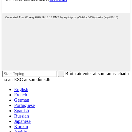
Brùth air enter airson rannsachadh
no air ESC airson dùnadh
English
French
German
Portuguese
Spanish
Russian
Japanese
Korean
Arabic