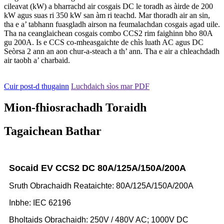
cileavat (kW) a bharrachd air cosgais DC le toradh as àirde de 200
kW agus suas ri 350 kW san àm ri teachd. Mar thoradh air an sin,
tha e a’ tabhann fuasgladh airson na feumalachdan cosgais agad uile.
Tha na ceanglaichean cosgais combo CCS2 rim faighinn bho 80A
gu 200A. Is e CCS co-mheasgaichte de chìs luath AC agus DC
Seòrsa 2 ann an aon chur-a-steach a th’ ann. Tha e air a chleachdadh
air taobh a’ charbaid.
Cuir post-d thugainn
Luchdaich sìos mar PDF
Mion-fhiosrachadh Toraidh
Tagaichean Bathar
Socaid EV CCS2 DC 80A/125A/150A/200A
Sruth Obrachaidh Reataichte: 80A/125A/150A/200A
Inbhe: IEC 62196
Bholtaids Obrachaidh: 250V / 480V AC; 1000V DC