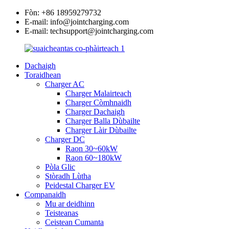
Fòn: +86 18959279732
E-mail: info@jointcharging.com
E-mail: techsupport@jointcharging.com
Dachaigh
Toraidhean
Charger AC
Charger Malairteach
Charger Còmhnaidh
Charger Dachaigh
Charger Balla Dùbailte
Charger Làir Dùbailte
Charger DC
Raon 30~60kW
Raon 60~180kW
Pòla Glic
Stòradh Lùtha
Peidestal Charger EV
Companaidh
Mu ar deidhinn
Teisteanas
Ceistean Cumanta