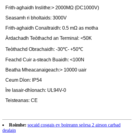
Frith-aghaidh Inslithe:> 2000MΩ (DC1000V)
Seasamh ri bholtaids: 3000V
Frith-aghaidh Conaltraidh: 0.5 mΩ as motha
Àrdachadh Teòthachd an Terminal: <50K
Teòthachd Obrachaidh: -30℃- +50℃
Feachd Cuir a-steach Buaidh: <100N
Beatha Mheacanaigeach:> 10000 uair
Ceum Dìon: IP54
Ìre lasair-dhìonach: UL94V-0
Teisteanas: CE
Roimhe:
socaid cosgais ev boireann seòrsa 2 airson carbad
dealain