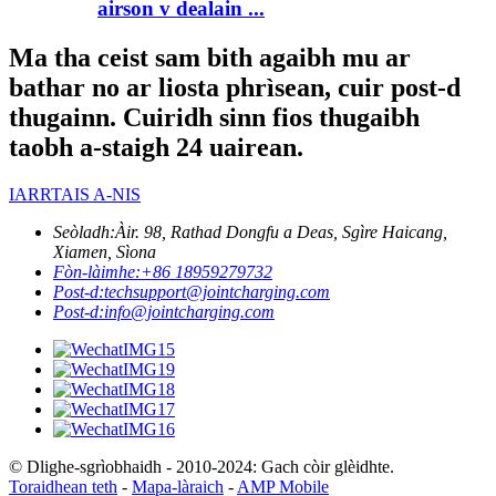
airson v dealain ...
Ma tha ceist sam bith agaibh mu ar
bathar no ar liosta phrìsean, cuir post-d
thugainn. Cuiridh sinn fios thugaibh
taobh a-staigh 24 uairean.
IARRTAIS A-NIS
Seòladh:
Àir. 98, Rathad Dongfu a Deas, Sgìre Haicang,
Xiamen, Sìona
Fòn-làimhe:
+86 18959279732
Post-d:
techsupport@jointcharging.com
Post-d:
info@jointcharging.com
© Dlighe-sgrìobhaidh - 2010-2024: Gach còir glèidhte.
Toraidhean teth
-
Mapa-làraich
-
AMP Mobile