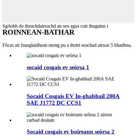
Sgrìobh do theachdaireachd an seo agus cuir thugainn i
ROINNEAN-BATHAR
Fòcas air fuasglaidhean mong pu a thoirt seachad airson 5 bliadhna.
socaid cosgais ev seòrsa 1
Socaid Cosgais EV In-ghabhail 200A
SAE J1772 DC CCS1
Socaid cosgais ev boireann seòrsa 2