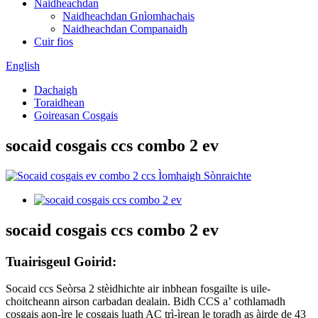
Naidheachdan
Naidheachdan Gnìomhachais
Naidheachdan Companaidh
Cuir fios
English
Dachaigh
Toraidhean
Goireasan Cosgais
socaid cosgais ccs combo 2 ev
socaid cosgais ccs combo 2 ev
Tuairisgeul Goirid:
Socaid ccs Seòrsa 2 stèidhichte air inbhean fosgailte is uile-
choitcheann airson carbadan dealain. Bidh CCS a’ cothlamadh
cosgais aon-ìre le cosgais luath AC trì-ìrean le toradh as àirde de 43