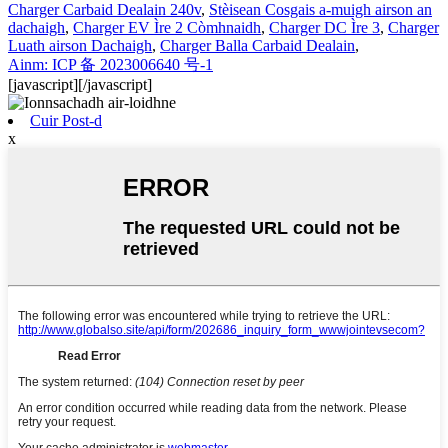
Charger Carbaid Dealain 240v
,
Stèisean Cosgais a-muigh airson an
dachaigh
,
Charger EV Ìre 2 Còmhnaidh
,
Charger DC Ìre 3
,
Charger
Luath airson Dachaigh
,
Charger Balla Carbaid Dealain
,
Ainm: ICP 备 2023006640 号-1
[javascript]
[/javascript]
Cuir Post-d
x